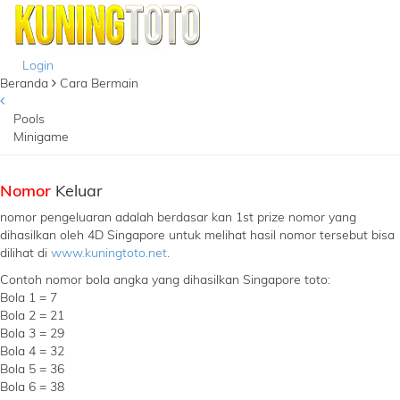
Login
Beranda
Cara Bermain
Pools
Minigame
Nomor
Keluar
nomor pengeluaran adalah berdasar kan 1st prize nomor yang
dihasilkan oleh 4D Singapore untuk melihat hasil nomor tersebut bisa
dilihat di
www.kuningtoto.net
.
Contoh nomor bola angka yang dihasilkan Singapore toto:
Bola 1 = 7
Bola 2 = 21
Bola 3 = 29
Bola 4 = 32
Bola 5 = 36
Bola 6 = 38