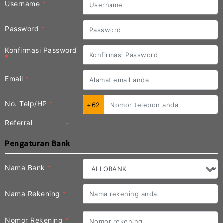
Username
*
Password
*
Konfirmasi Password
*
Email
*
No. Telp/HP
*
+62
Referral
-
Pengaturan Bank
Nama Bank
*
Nama Rekening
*
Nomor Rekening
*