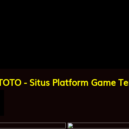
OTO - Situs Platform Game Te