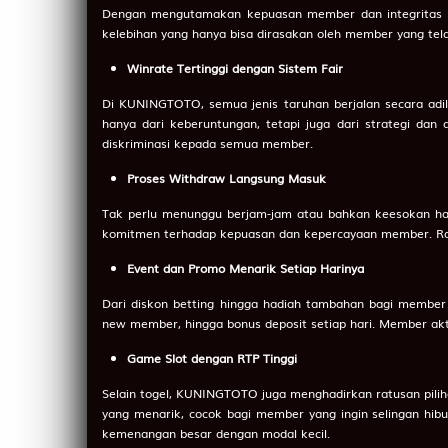
Dengan mengutamakan kepuasan member dan integritas l
kelebihan yang hanya bisa dirasakan oleh member yang telah
Winrate Tertinggi dengan Sistem Fair
Di KUNINGTOTO, semua jenis taruhan berjalan secara adil
hanya dari keberuntungan, tetapi juga dari strategi dan
diskriminasi kepada semua member.
Proses Withdraw Langsung Masuk
Tak perlu menunggu berjam-jam atau bahkan keesokan ha
komitmen terhadap kepuasan dan kepercayaan member. Rata
Event dan Promo Menarik Setiap Harinya
Dari diskon betting hingga hadiah tambahan bagi member 
new member, hingga bonus deposit setiap hari. Member akti
Game Slot dengan RTP Tinggi
Selain togel, KUNINGTOTO juga menghadirkan ratusan piliha
yang menarik, cocok bagi member yang ingin selingan hi
kemenangan besar dengan modal kecil.