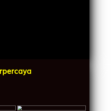
rpercaya