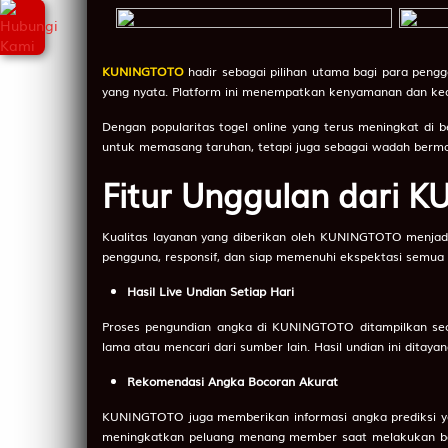
KUNINGTOTO
hadir sebagai pilihan utama bagi para peng
yang nyata. Platform ini menempatkan kenyamanan dan kea
Dengan popularitas togel online yang terus meningkat d
untuk memasang taruhan, tetapi juga sebagai wadah berma
Fitur Unggulan dari 
Kualitas layanan yang diberikan oleh KUNINGTOTO menjad
pengguna, responsif, dan siap memenuhi ekspektasi semua ka
Hasil Live Undian Setiap Hari
Proses pengundian angka di KUNINGTOTO ditampilkan secar
lama atau mencari dari sumber lain. Hasil undian ini ditaya
Rekomendasi Angka Bocoran Akurat
KUNINGTOTO juga memberikan informasi angka prediksi yang
meningkatkan peluang menang member saat melakukan bett