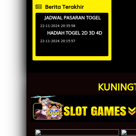
Berita Terakhir
JADWAL PASARAN TOGEL
22-11-2024 20:35:58
HADIAH TOGEL 2D 3D 4D
22-11-2024 20:15:57
KUNINGT