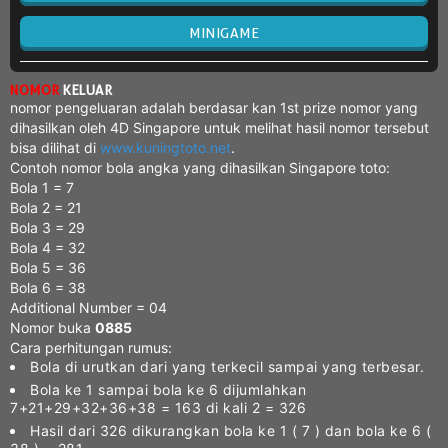
MINIGAME
NOMOR
KELUAR
nomor pengeluaran adalah berdasar kan 1st prize nomor yang
dihasilkan oleh 4D Singapore untuk melihat hasil nomor tersebut
bisa dilihat di
www.kuningtoto.net
.
Contoh nomor bola angka yang dihasilkan Singapore toto:
Bola 1 = 7
Bola 2 = 21
Bola 3 = 29
Bola 4 = 32
Bola 5 = 36
Bola 6 = 38
Additional Number = 04
Nomor buka
0885
Cara perhitungan rumus:
Bola di urutkan dari yang terkecil sampai yang terbesar.
Bola ke 1 sampai bola ke 6 dijumlahkan
7+21+29+32+36+38 = 163 di kali 2 = 326
Hasil dari 326 dikurangkan bola ke 1 ( 7 ) dan bola ke 6 (