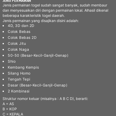
JENIS
PERMAINAN
Jenis permainan togel sudah sangat banyak, sudah membaur
dan menyesuaikan diri dengan permainan lokal. Alhasil dikenal
beberapa karakteristik togel daerah.
Jenis permainan yang disajikan disini adalah:
4D, 3D dan 2D
Colok Bebas
Colok Bebas 2D
Colok Jitu
Colok Naga
50-50 (Besar-Kecil-Ganjil-Genap)
Shio
Kembang Kempis
Silang Homo
Tengah Tepi
Dasar (Besar-Kecil-Ganjil-Genap)
2 Kombinasi
Struktur nomor keluar (misalnya : A B C D), berarti:
A = AS
B = KOP
C = KEPALA